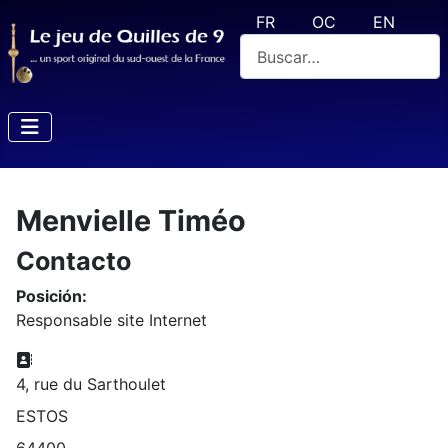
Seleccione su idioma
FR
OC
EN
Buscar
Menvielle Timéo
Contacto
Posición:
Responsable site Internet
Dirección
4, rue du Sarthoulet
ESTOS
64400