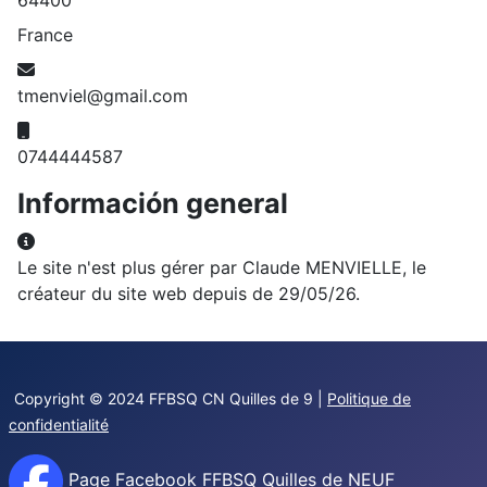
France
Correo electrónico
tmenviel@gmail.com
Móvil
0744444587
Información general
Información general
Le site n'est plus gérer par Claude MENVIELLE, le
créateur du site web depuis de 29/05/26.
Copyright © 2024 FFBSQ CN Quilles de 9 |
Politique de
confidentialité
Page Facebook FFBSQ Quilles de NEUF