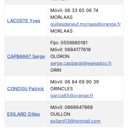
Móvil: 06 33 65 06 74
MORLAAS
LACOSTE Yves
quillesdeneuf.morlaas@orange.fr
MORLAAS
Fijo: 0559880181
Móvil: 0684177618
CAPBARAT Serge
OLORON
serge.capbarat@wanadoo.fr
ORIN
Móvil: 06 84 69 90 39
CONDOU Patrick
ORINCLES
garcia65@orange.fr
Móvil: 0666647868
EXILARD Gilles
OUILLON
exilard13@hotmail.com