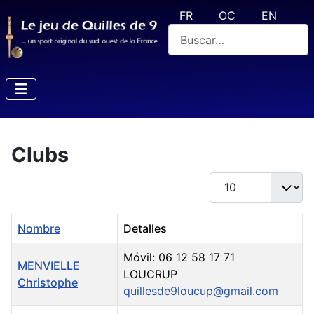
Seleccione su idioma
FR
OC
EN
Buscar
Clubs
Cantidad a mostrar
Nombre
Detalles
Móvil: 06 12 58 17 71
MENVIELLE
LOUCRUP
Christophe
quillesde9loucup@gmail.com