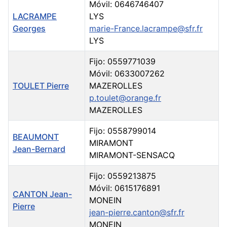
Móvil: 0646746407
LACRAMPE
LYS
Georges
marie-France.lacrampe@sfr.fr
LYS
Fijo: 0559771039
Móvil: 0633007262
TOULET Pierre
MAZEROLLES
p.toulet@orange.fr
MAZEROLLES
Fijo: 0558799014
BEAUMONT
MIRAMONT
Jean-Bernard
MIRAMONT-SENSACQ
Fijo: 0559213875
Móvil: 0615176891
CANTON Jean-
MONEIN
Pierre
jean-pierre.canton@sfr.fr
MONEIN