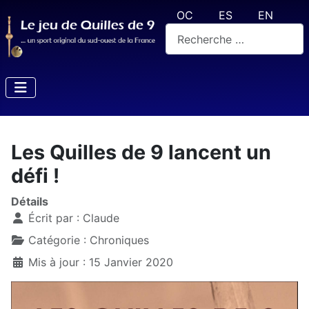
Sélectionnez votre langue
OC
ES
EN
Rechercher
Les Quilles de 9 lancent un
défi !
Détails
Écrit par :
Claude
Catégorie :
Chroniques
Mis à jour : 15 Janvier 2020