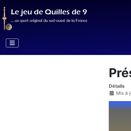
Pré
Détails
Mis à j