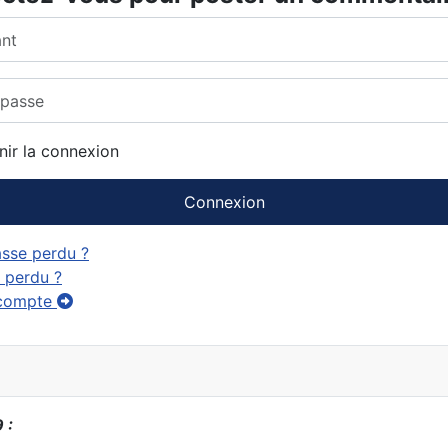
asse
nir la connexion
Connexion
sse perdu ?
t perdu ?
 compte
 :