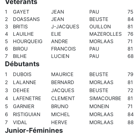
Vétérants
1
GAYET
JEAN
PAU
75
2
DOASSANS
JEAN
BEUSTE
84
3
BRITIS
J-JACQUES
OUILLON
81
4
LAUILHE
ELIE
MAZEROLLES
76
5
HOURQUEIG
ANDRE
MORLAAS
71
6
BIROU
FRANCOIS
PAU
81
7
BILHE
LUCIEN
PAU
68
Débutants
1
DUBOIS
MAURICE
BEUSTE
79
2
LALANNE
BERNARD
MORLAAS
81
3
DEHEE
JACQUES
BEUSTE
72
4
LAFENETRE
CLEMENT
SIMACOURBE
81
5
GARNIER
BRUNO
MONEIN
71
6
RISTIGUIAN
MICHEL
MORLAAS
84
7
VIDAL
HERVE
MORLAAS
88
Junior-Féminines