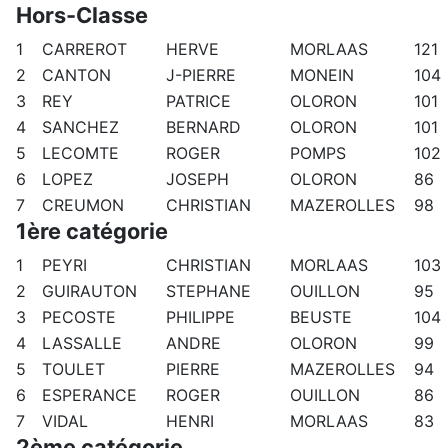
Hors-Classe
1
CARREROT
HERVE
MORLAAS
121
2
CANTON
J-PIERRE
MONEIN
104
3
REY
PATRICE
OLORON
101
4
SANCHEZ
BERNARD
OLORON
101
5
LECOMTE
ROGER
POMPS
102
6
LOPEZ
JOSEPH
OLORON
86
7
CREUMON
CHRISTIAN
MAZEROLLES
98
1ère catégorie
1
PEYRI
CHRISTIAN
MORLAAS
103
2
GUIRAUTON
STEPHANE
OUILLON
95
3
PECOSTE
PHILIPPE
BEUSTE
104
4
LASSALLE
ANDRE
OLORON
99
5
TOULET
PIERRE
MAZEROLLES
94
6
ESPERANCE
ROGER
OUILLON
86
7
VIDAL
HENRI
MORLAAS
83
2ème catégorie