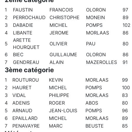
1
FAUSTIN
FRANCOIS
OLORON
97
2
PERROCHAUD
CHRISTOPHE
MONEIN
89
3
DABADIE
MICHEL
POMPS
102
4
LIBANTE
JEROME
MORLAAS
86
ARETTE
5
OLIVIER
PAU
80
HOURQUET
6
BIEC
GUILLAUME
OLORON
86
7
GENDREAU
ALAIN
MAZEROLLES
91
3ème catégorie
1
ROUTUROU
KEVIN
MORLAAS
99
2
HAURET
MICHEL
POMPS
100
3
VIDAL
PHILIPPE
MORLAAS
83
4
ADENIS
ROGER
ABOS
80
5
ARNAUD
JEAN-LOUIS
POMPS
96
6
EPAILLARD
MICHEL
MORLAAS
89
7
PENAVAYRE
MARC
BEUSTE
85