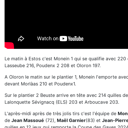
Le matin à Estos c'est Monein 1 qui se qualifie avec 220 q
Lasseube 216, Poudenx 2 208 et Oloron 197.
A Oloron le matin sur le plantier 1, Monein l'emporte ave
devant Morlàas 210 et Poudenx1.
Sur le plantier 2 Beuste arrive en tête avec 214 quilles d
Lalonquette Sévignacq (ELS) 203 et Arboucave 203.
L'après-midi après de très jolis tirs c'est l'équipe de
Mone
de
Jean Massoué
(72),
Maël Garnier
(83) et
Jean-Pierr
quilles en 12 jeux qui remporte la Coupe des Gaves 2024