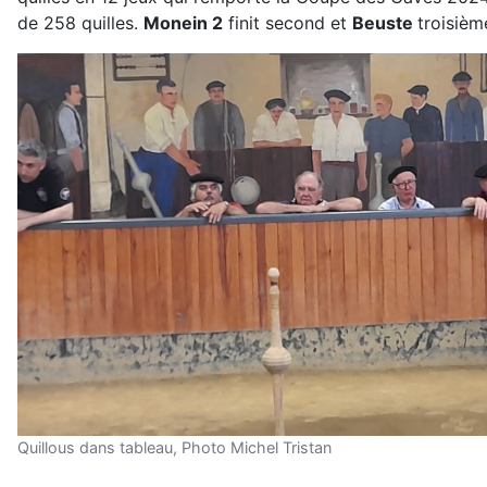
de 258 quilles.
Monein 2
finit second et
Beuste
troisièm
Quillous dans tableau, Photo Michel Tristan