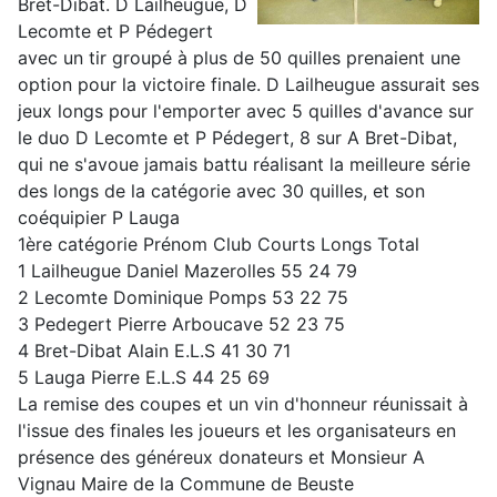
Bret-Dibat. D Lailheugue, D
Lecomte et P Pédegert
avec un tir groupé à plus de 50 quilles prenaient une
option pour la victoire finale. D Lailheugue assurait ses
jeux longs pour l'emporter avec 5 quilles d'avance sur
le duo D Lecomte et P Pédegert, 8 sur A Bret-Dibat,
qui ne s'avoue jamais battu réalisant la meilleure série
des longs de la catégorie avec 30 quilles, et son
coéquipier P Lauga
1ère catégorie Prénom Club Courts Longs Total
1 Lailheugue Daniel Mazerolles 55 24 79
2 Lecomte Dominique Pomps 53 22 75
3 Pedegert Pierre Arboucave 52 23 75
4 Bret-Dibat Alain E.L.S 41 30 71
5 Lauga Pierre E.L.S 44 25 69
La remise des coupes et un vin d'honneur réunissait à
l'issue des finales les joueurs et les organisateurs en
présence des généreux donateurs et Monsieur A
Vignau Maire de la Commune de Beuste