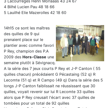
3 Lacourrèges Henri Morlaaàs 43 24 67
4 Bilhé Lucien Pau 48 18 66
5 Lauilhé Elie Mazerolles 42 18 60
14h15 ce sont les maîtres
des quilles de 9 qui
prenaient place sur le
plantier avec comme favori
P Rey, champion des P.A
2009 des
Hors-Classe
une
semaine plutôt à Sévignacq.
A la série des 7 jeux courts P Rey et J-P Canton ( 55
quilles chacun) précédaient G Pécastaing (52 q) R
Lecomte (51 q) et R Campo (49 q) Dans la série des 5
longs J-P Canton faiblissait ne réussissant que 30
quilles, voyait revenir sur lui R Lecomte 33 quilles
alors que P Rey creusait l'écart avec 37 quilles de
tombées pour un total de 92 quilles