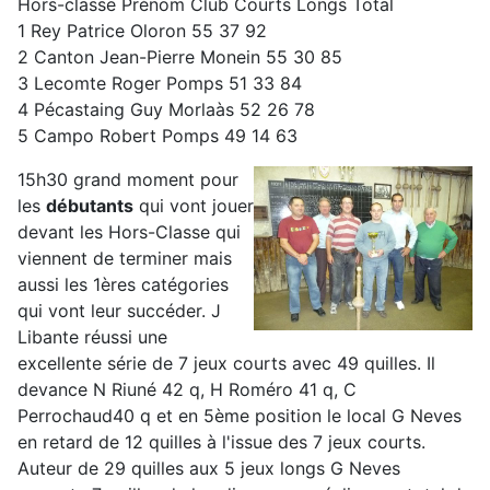
Hors-classe Prénom Club Courts Longs Total
1 Rey Patrice Oloron 55 37 92
2 Canton Jean-Pierre Monein 55 30 85
3 Lecomte Roger Pomps 51 33 84
4 Pécastaing Guy Morlaàs 52 26 78
5 Campo Robert Pomps 49 14 63
15h30 grand moment pour
les
débutants
qui vont jouer
devant les Hors-Classe qui
viennent de terminer mais
aussi les 1ères catégories
qui vont leur succéder. J
Libante réussi une
excellente série de 7 jeux courts avec 49 quilles. Il
devance N Riuné 42 q, H Roméro 41 q, C
Perrochaud40 q et en 5ème position le local G Neves
en retard de 12 quilles à l'issue des 7 jeux courts.
Auteur de 29 quilles aux 5 jeux longs G Neves