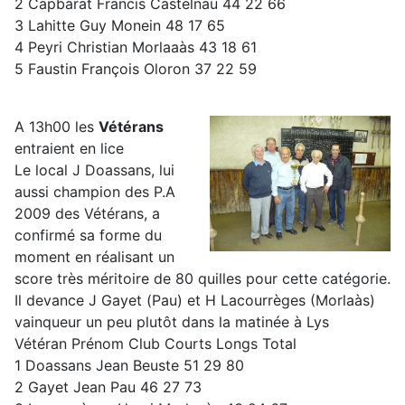
2 Capbarat Francis Castelnau 44 22 66
3 Lahitte Guy Monein 48 17 65
4 Peyri Christian Morlaaàs 43 18 61
5 Faustin François Oloron 37 22 59
A 13h00 les
Vétérans
entraient en lice
Le local J Doassans, lui
aussi champion des P.A
2009 des Vétérans, a
confirmé sa forme du
moment en réalisant un
score très méritoire de 80 quilles pour cette catégorie.
Il devance J Gayet (Pau) et H Lacourrèges (Morlaàs)
vainqueur un peu plutôt dans la matinée à Lys
Vétéran Prénom Club Courts Longs Total
1 Doassans Jean Beuste 51 29 80
2 Gayet Jean Pau 46 27 73