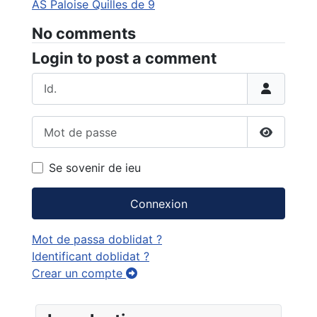
AS Paloise Quilles de 9
No comments
Login to post a comment
Id.
Mot de passe
Afficher 
Se sovenir de ieu
Connexion
Mot de passa doblidat ?
Identificant doblidat ?
Crear un compte