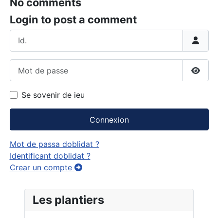
No comments
Login to post a comment
Id.
Mot de passe
Affich
Se sovenir de ieu
Connexion
Mot de passa doblidat ?
Identificant doblidat ?
Crear un compte
Les plantiers