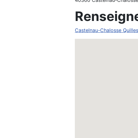
40360 Castelnau-Chaloss
Renseign
Castelnau-Chalosse Quille