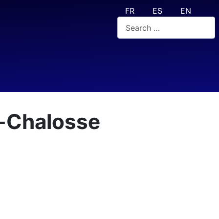
Select your language
FR
ES
EN
Valider
u-Chalosse