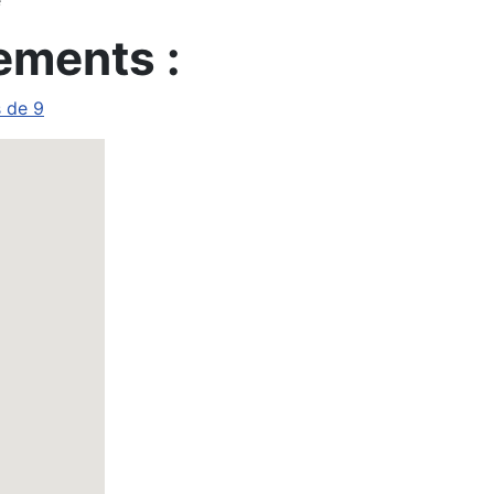
e
ements :
s de 9