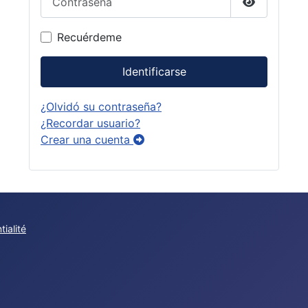
Mostrar co
Recuérdeme
Identificarse
¿Olvidó su contraseña?
¿Recordar usuario?
Crear una cuenta
tialité