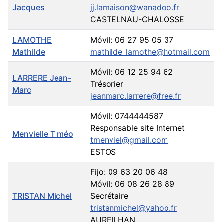
Jacques
jj.lamaison@wanadoo.fr
CASTELNAU-CHALOSSE
LAMOTHE
Móvil: 06 27 95 05 37
Mathilde
mathilde_lamothe@hotmail.com
Móvil: 06 12 25 94 62
LARRERE Jean-
Trésorier
Marc
jeanmarc.larrere@free.fr
Móvil: 0744444587
Responsable site Internet
Menvielle Timéo
tmenviel@gmail.com
ESTOS
Fijo: 09 63 20 06 48
Móvil: 06 08 26 28 89
TRISTAN Michel
Secrétaire
tristanmichel@yahoo.fr
AUREILHAN