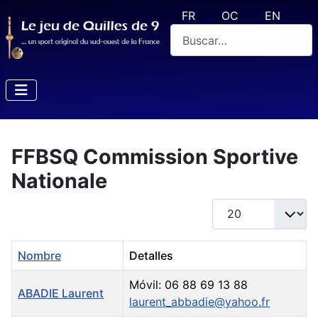
Seleccione su idioma
FR
OC
EN
Buscar
FFBSQ Commission Sportive
Nationale
Cantidad a mostrar
Nombre
Detalles
Móvil: 06 88 69 13 88
ABADIE Laurent
laurent_abbadie@yahoo.fr