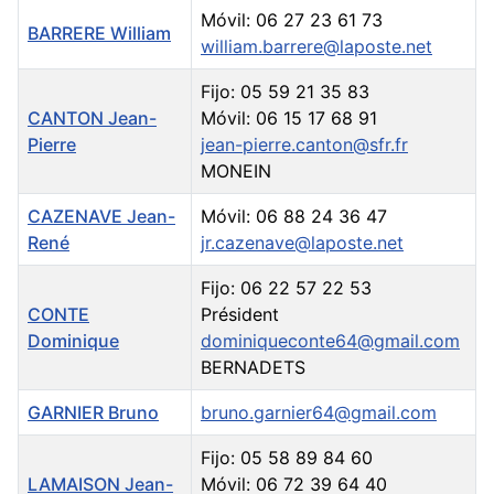
Móvil: 06 27 23 61 73
BARRERE William
william.barrere@laposte.net
Fijo: 05 59 21 35 83
CANTON Jean-
Móvil: 06 15 17 68 91
Pierre
jean-pierre.canton@sfr.fr
MONEIN
CAZENAVE Jean-
Móvil: 06 88 24 36 47
René
jr.cazenave@laposte.net
Fijo: 06 22 57 22 53
CONTE
Président
Dominique
dominiqueconte64@gmail.com
BERNADETS
GARNIER Bruno
bruno.garnier64@gmail.com
Fijo: 05 58 89 84 60
LAMAISON Jean-
Móvil: 06 72 39 64 40